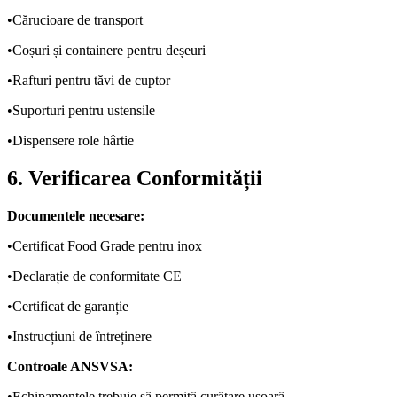
•
Cărucioare de transport
•
Coșuri și containere pentru deșeuri
•
Rafturi pentru tăvi de cuptor
•
Suporturi pentru ustensile
•
Dispensere role hârtie
6. Verificarea Conformității
Documentele necesare:
•
Certificat Food Grade pentru inox
•
Declarație de conformitate CE
•
Certificat de garanție
•
Instrucțiuni de întreținere
Controale ANSVSA:
•
Echipamentele trebuie să permită curățare ușoară