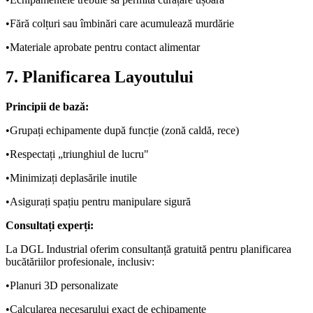
•
Fără colțuri sau îmbinări care acumulează murdărie
•
Materiale aprobate pentru contact alimentar
7. Planificarea Layoutului
Principii de bază:
•
Grupați echipamente după funcție (zonă caldă, rece)
•
Respectați „triunghiul de lucru"
•
Minimizați deplasările inutile
•
Asigurați spațiu pentru manipulare sigură
Consultați experți:
La DGL Industrial oferim consultanță gratuită pentru planificarea
bucătăriilor profesionale, inclusiv:
•
Planuri 3D personalizate
•
Calcularea necesarului exact de echipamente