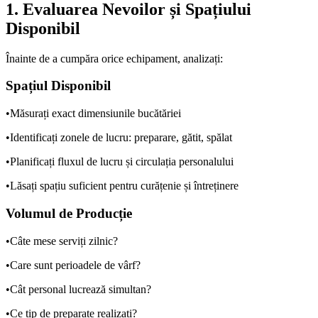
1. Evaluarea Nevoilor și Spațiului
Disponibil
Înainte de a cumpăra orice echipament, analizați:
Spațiul Disponibil
•
Măsurați exact dimensiunile bucătăriei
•
Identificați zonele de lucru: preparare, gătit, spălat
•
Planificați fluxul de lucru și circulația personalului
•
Lăsați spațiu suficient pentru curățenie și întreținere
Volumul de Producție
•
Câte mese serviți zilnic?
•
Care sunt perioadele de vârf?
•
Cât personal lucrează simultan?
•
Ce tip de preparate realizați?