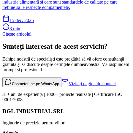
industria alimentară și care sunt standardele de calitate pe care
trebuie să le respecte echipamentele.
15 dec. 2025
8
min
Citește articolul →
Sunteți interesat de
acest serviciu
?
Echipa noastră de specialiști este pregătită să vă ofere consultanță
gratuită și să discute despre cerințele dumneavoastră. Vă răspundem
prompt și profesional.
Vizitați pagina de contact
Contactați-ne pe WhatsApp
31+ ani de experiență | 1000+ proiecte realizate | Certificare ISO
9001:2008
DGL INDUSTRIAL SRL
Inginerie de precizie pentru viitor.
Adresă: